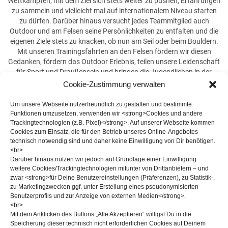
Wettkämpfen, mit dem Ziel sich stets weiter zu pushen, Erfahrungen
zu sammeln und vielleicht mal auf internationalem Niveau starten
zu dürfen. Darüber hinaus versucht jedes Teammitglied auch
Outdoor und am Felsen seine Persönlichkeiten zu entfalten und die
eigenen Ziele stets zu knacken, ob nun am Seil oder beim Bouldern.
Mit unseren Trainingsfahrten an den Felsen fördern wir diesen
Gedanken, fördern das Outdoor Erlebnis, teilen unsere Leidenschaft
für Sport und Draußensein und bringen die Jugendlichen in der
Natur zusammen.
Cookie-Zustimmung verwalten
Um unsere Webseite nutzerfreundlich zu gestalten und bestimmte
Funktionen umzusetzen, verwenden wir <strong>Cookies und andere
Trackingtechnologien (z.B. Pixel)</strong>. Auf unserer Webseite kommen
Cookies zum Einsatz, die für den Betrieb unseres Online-Angebotes
technisch notwendig sind und daher keine Einwilligung von Dir benötigen.
Klicke hier, um Marketing-Cookies zu
<br>
akzeptieren und diesen Inhalt zu aktivieren
Darüber hinaus nutzen wir jedoch auf Grundlage einer Einwilligung
weitere Cookies/Trackingtechnologien mitunter von Drittanbietern – und
zwar <strong>für Deine Benutzereinstellungen (Präferenzen), zu Statistik-,
zu Marketingzwecken ggf. unter Erstellung eines pseudonymisierten
Benutzerprofils und zur Anzeige von externen Medien</strong>.
<br>
Mit dem Anklicken des Buttons „Alle Akzeptieren“ willigst Du in die
Speicherung dieser technisch nicht erforderlichen Cookies auf Deinem