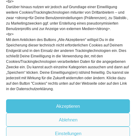
<br>
Darüber hinaus nutzen wir jedoch auf Grundlage einer Einwilligung
weitere Cookies/Trackingtechnologien mitunter von Drittanbietern – und
zwar <strong>für Deine Benutzereinstellungen (Präferenzen), zu Statistik-,
zu Marketingzwecken ggf. unter Erstellung eines pseudonymisierten
Benutzerprofils und zur Anzeige von externen Medien</strong>.
<br>
Mit dem Anklicken des Buttons „Alle Akzeptieren“ willigst Du in die
Speicherung dieser technisch nicht erforderlichen Cookies auf Deinem
Endgerät und in den Einsatz der anderen Trackingtechnologien ein. Dies
schließt Deine Einwilligung in die Verwendung der, mit den
Blogbeiträge
Cookies/Trackingtechnologien verarbeiteten Daten für die angegebenen
Zwecke ein. Du kannst auch einzelne Kategorien aussuchen und dann auf
„Speichern“ klicken. Deine Einwilligung(en) ist/sind freiwillig. Du kannst sie
jederzeit mit Wirkung für die Zukunft widerrufen oder ändern. Klicke dazu
auf den Button "Cookies" rechts unten auf der Webseite oder auf den Link
in der Datenschutzerklärung.
Akzeptieren
©2026
Boulderwelt
Ablehnen
Impressum
Datenschutzerklärung
Einstellungen