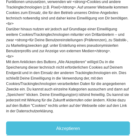
Bouldern?
Funktionen umzusetzen, verwenden wir <strong>Cookies und andere
Trackingtechnologien (z.B. Pixel)</strong>. Auf unserer Webseite kommen
Cookies zum Einsatz, die für den Betrieb unseres Online-Angebotes
Wenn man nach Ewigkeiten einen harten Sprung geschafft hat.
technisch notwendig sind und daher keine Einwilligung von Dir benötigen.
<br>
Was ist dein bester Tipp für einen
Darüber hinaus nutzen wir jedoch auf Grundlage einer Einwilligung
weitere Cookies/Trackingtechnologien mitunter von Drittanbietern – und
Boulder-Einsteiger?
zwar <strong>für Deine Benutzereinstellungen (Präferenzen), zu Statistik-,
zu Marketingzwecken ggf. unter Erstellung eines pseudonymisierten
Benutzerprofils und zur Anzeige von externen Medien</strong>.
Technik vor Kraft
<br>
Mit dem Anklicken des Buttons „Alle Akzeptieren“ willigst Du in die
Speicherung dieser technisch nicht erforderlichen Cookies auf Deinem
Endgerät und in den Einsatz der anderen Trackingtechnologien ein. Dies
schließt Deine Einwilligung in die Verwendung der, mit den
Blogbeiträge
Cookies/Trackingtechnologien verarbeiteten Daten für die angegebenen
Zwecke ein. Du kannst auch einzelne Kategorien aussuchen und dann auf
„Speichern“ klicken. Deine Einwilligung(en) ist/sind freiwillig. Du kannst sie
jederzeit mit Wirkung für die Zukunft widerrufen oder ändern. Klicke dazu
auf den Button "Cookies" rechts unten auf der Webseite oder auf den Link
in der Datenschutzerklärung.
Akzeptieren