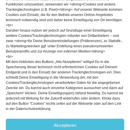
Funktionen umzusetzen, verwenden wir <strong>Cookies und andere
Trackingtechnologien (z.B. Pixel)</strong>. Auf unserer Webseite kommen
Cookies zum Einsatz, die für den Betrieb unseres Online-Angebotes
technisch notwendig sind und daher keine Einwilligung von Dir benötigen.
<br>
Darüber hinaus nutzen wir jedoch auf Grundlage einer Einwilligung
weitere Cookies/Trackingtechnologien mitunter von Drittanbietern – und
zwar <strong>für Deine Benutzereinstellungen (Präferenzen), zu Statistik-,
zu Marketingzwecken ggf. unter Erstellung eines pseudonymisierten
25. NOVEMBER 2014
Benutzerprofils und zur Anzeige von externen Medien</strong>.
<br>
Naja, meiner Unvernunft und meiner Motivation war es zu
Mit dem Anklicken des Buttons „Alle Akzeptieren“ willigst Du in die
verdanken, dass ich meine sechste 8a in diesem Kurztrip innerhalb
Speicherung dieser technisch nicht erforderlichen Cookies auf Deinem
von zehn Minuten wegknipste. Und auch Christoph konnte noch
Endgerät und in den Einsatz der anderen Trackingtechnologien ein. Dies
einmal mit einem Quickaccent von Pocketproblem (fb 7c+)
schließt Deine Einwilligung in die Verwendung der, mit den
Cookies/Trackingtechnologien verarbeiteten Daten für die angegebenen
punkten.
Zwecke ein. Du kannst auch einzelne Kategorien aussuchen und dann auf
„Speichern“ klicken. Deine Einwilligung(en) ist/sind freiwillig. Du kannst sie
jederzeit mit Wirkung für die Zukunft widerrufen oder ändern. Klicke dazu
auf den Button "Cookies" rechts unten auf der Webseite oder auf den Link
in der Datenschutzerklärung.
Akzeptieren