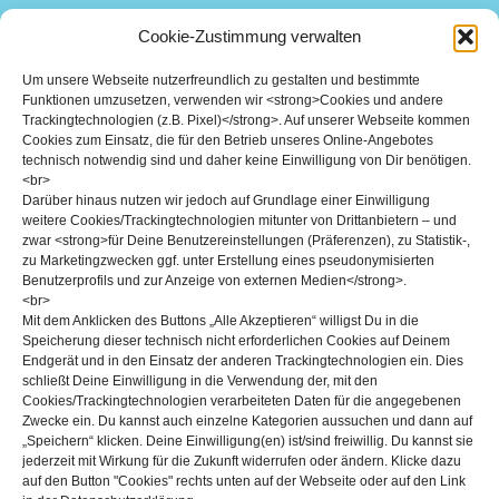
10. Coburger Stadtmeisterschaft // 1.02.2020
Cookie-Zustimmung verwalten
Um unsere Webseite nutzerfreundlich zu gestalten und bestimmte
Funktionen umzusetzen, verwenden wir <strong>Cookies und andere
Trackingtechnologien (z.B. Pixel)</strong>. Auf unserer Webseite kommen
Cookies zum Einsatz, die für den Betrieb unseres Online-Angebotes
technisch notwendig sind und daher keine Einwilligung von Dir benötigen.
<br>
Darüber hinaus nutzen wir jedoch auf Grundlage einer Einwilligung
weitere Cookies/Trackingtechnologien mitunter von Drittanbietern – und
zwar <strong>für Deine Benutzereinstellungen (Präferenzen), zu Statistik-,
zu Marketingzwecken ggf. unter Erstellung eines pseudonymisierten
Benutzerprofils und zur Anzeige von externen Medien</strong>.
<br>
Mit dem Anklicken des Buttons „Alle Akzeptieren“ willigst Du in die
Speicherung dieser technisch nicht erforderlichen Cookies auf Deinem
Endgerät und in den Einsatz der anderen Trackingtechnologien ein. Dies
schließt Deine Einwilligung in die Verwendung der, mit den
Cookies/Trackingtechnologien verarbeiteten Daten für die angegebenen
Zwecke ein. Du kannst auch einzelne Kategorien aussuchen und dann auf
11. MÄRZ 2020
„Speichern“ klicken. Deine Einwilligung(en) ist/sind freiwillig. Du kannst sie
Melike aus unserer Wettkampfgruppe erzählt Euch von ihrem
jederzeit mit Wirkung für die Zukunft widerrufen oder ändern. Klicke dazu
ersten Wettkampf in diesem Jahr und ihrer erfolgreichen
auf den Button "Cookies" rechts unten auf der Webseite oder auf den Link