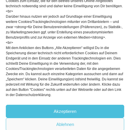
Cookies zum Einsatz, die für den Betrieb unseres Online-Angebotes
technisch notwendig sind und daher keine Einwilligung von Dir benötigen.
<br>
Darüber hinaus nutzen wir jedoch auf Grundlage einer Einwilligung
weitere Cookies/Trackingtechnologien mitunter von Drittanbietern – und
zwar <strong>für Deine Benutzereinstellungen (Präferenzen), zu Statistik-,
zu Marketingzwecken ggf. unter Erstellung eines pseudonymisierten
Benutzerprofils und zur Anzeige von externen Medien</strong>.
<br>
Mit dem Anklicken des Buttons „Alle Akzeptieren“ willigst Du in die
Speicherung dieser technisch nicht erforderlichen Cookies auf Deinem
Endgerät und in den Einsatz der anderen Trackingtechnologien ein. Dies
schließt Deine Einwilligung in die Verwendung der, mit den
Cookies/Trackingtechnologien verarbeiteten Daten für die angegebenen
Zwecke ein. Du kannst auch einzelne Kategorien aussuchen und dann auf
„Speichern“ klicken. Deine Einwilligung(en) ist/sind freiwillig. Du kannst sie
13. MÄRZ 2020
jederzeit mit Wirkung für die Zukunft widerrufen oder ändern. Klicke dazu
Mit insgesamt 17 Boulderwelt Crew Mitgliedern waren wir dieses
auf den Button "Cookies" rechts unten auf der Webseite oder auf den Link
in der Datenschutzerklärung.
Jahr wieder beim großen Wettkampfauftakt Wochenende stark
und motiviert vertreten. Doch lest selber!
Akzeptieren
©2026
Boulderwelt
Ablehnen
Impressum