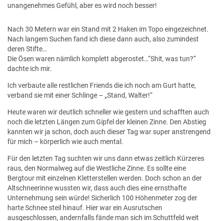
unangenehmes Gefühl, aber es wird noch besser!
Nach 30 Metern war ein Stand mit 2 Haken im Topo eingezeichnet.
Nach langem Suchen fand ich diese dann auch, also zumindest
deren Stifte…
Die Ösen waren nämlich komplett abgerostet…“Shit, was tun?“
dachte ich mir.
Ich verbaute alle restlichen Friends die ich noch am Gurt hatte,
verband sie mit einer Schlinge – „Stand, Walter!“
Heute waren wir deutlich schneller wie gestern und schafften auch
noch die letzten Längen zum Gipfel der kleinen Zinne. Den Abstieg
kannten wir ja schon, doch auch dieser Tag war super anstrengend
für mich – körperlich wie auch mental.
Für den letzten Tag suchten wir uns dann etwas zeitlich Kürzeres
raus, den Normalweg auf die Westliche Zinne. Es sollte eine
Bergtour mit einzelnen Kletterstellen werden. Doch schon an der
Altschneerinne wussten wir, dass auch dies eine ernsthafte
Unternehmung sein würde! Sicherlich 100 Höhenmeter zog der
harte Schnee steil hinauf. Hier war ein Ausrutschen
ausgeschlossen, andernfalls fände man sich im Schuttfeld weit