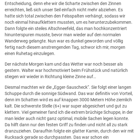
Entscheidung, denn ehe wir die Scharte zwischen den Zinnen
erreichten, ließ sich unser Seil einfach nicht mehr abziehen. Es
hatte sich total zwischen den Felsspalten verhängt, sodass wir
noch einmal hinaufklettern mussten, um es herunterzubekommen.
Dann folgte ein steiles Altschneefeld, das man hochkonzentriert
hinunterspuren musste, bevor man wieder auf den normalen
Wanderweg gelangte. Nun war es dunkel geworden und völlig
fertig nach diesem anstrengenden Tag, schwor ich mir, morgen
einen Ruhetag einzulegen.
Der nächste Morgen kam und das Wetter war noch besser als
gestern. Walter war hochmotiviert beim Frühstück und natürlich
stiegen wir wieder in Richtung kleine Zinne auf…
Diesmal machten wir die „Egger-Sauscheck“. Sie folgt einer langen
Schuppe durch die sonnige Südwand. Das war definitiv von Vorteil,
denn im Schatten wird es auf knappen 3000 Metern Höhe ziemlich
kalt. Die schwerste Stelle (6+) war super abgesichert und gut zu
klettern. Viel gemeiner fand ich die extrem brüchige Schuppe, in der
man leider auch nicht ganz optimal, mobile Sachen legen konnte.
Da hilft dann nur den festen Griff zu finden und nicht all zu stark
dranzuziehen. Daraufhin folgte ein glatter Kamin, durch den wir mit
Rucksack gerade so durchpassten. Das war schon ein